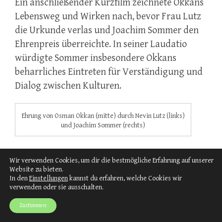
Ein anschließender Kurzfilm zeichnete Okkans
Lebensweg und Wirken nach, bevor Frau Lutz
die Urkunde verlas und Joachim Sommer den
Ehrenpreis überreichte. In seiner Laudatio
würdigte Sommer insbesondere Okkans
beharrliches Eintreten für Verständigung und
Dialog zwischen Kulturen.
Ehrung von Osman Okkan (mitte) durch Nevin Lutz (links)
und Joachim Sommer (rechts)
Wir verwenden Cookies, um dir die bestmögliche Erfahrung auf unserer
Website zu bieten.
In den
Einstellungen
kannst du erfahren, welche Cookies wir
verwenden oder sie ausschalten.
Mit langanhaltendem Applaus reagierte das
Zustimmen
Publikum auf die Auszeichnung. Beim