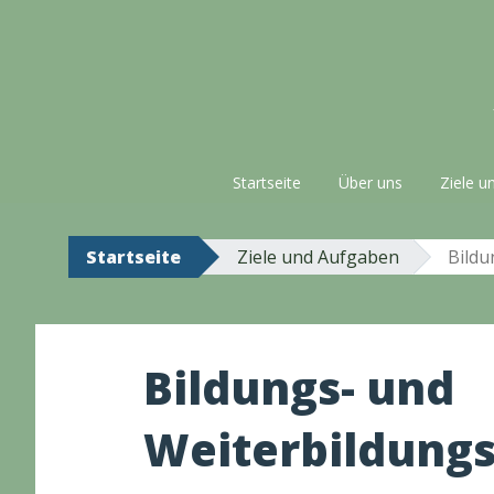
Zum
Inhalt
springen
Startseite
Über uns
Ziele u
Startseite
Ziele und Aufgaben
Bildu
Bildungs- und
Weiterbildungs