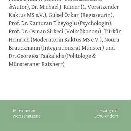
&Autor), Dr. Michael J. Rainer (1. Vorsitzender
Kaktus MS e.V.), Gülsel Özkan (Regisseurin),
Prof. Dr. Kamuran Elbeyoglu (Psychologin),
Prof. Dr. Osman Sirkeci (Volksökonom), Türkân
Heinrich (Moderatorin Kaktus MS e.V.), Noura
Brauckmann (Integrationsrat Münster) und
Dr. Georgios Tsakalidis (Politologe &
Münsteraner Ratsherr)
Beitragsnavigation
Miteinander
Lesung mit
wertschätzend!
Schulkindern