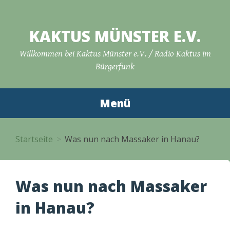
Zum
Inhalt
KAKTUS MÜNSTER E.V.
springen
Willkommen bei Kaktus Münster e.V. / Radio Kaktus im
Bürgerfunk
Menü
Startseite
Was nun nach Massaker in Hanau?
Was nun nach Massaker
in Hanau?