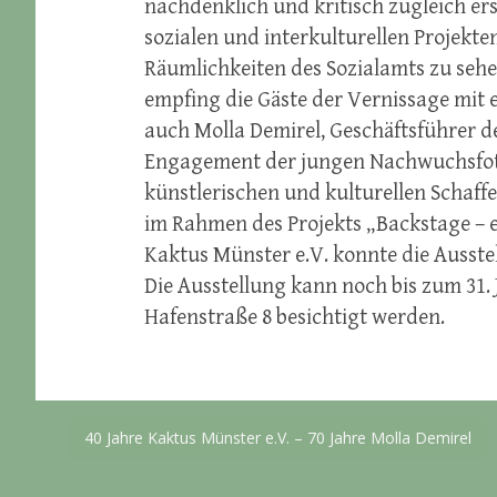
nachdenklich und kritisch zugleich er
sozialen und interkulturellen Projekte
Räumlichkeiten des Sozialamts zu seh
empfing die Gäste der Vernissage mit 
auch Molla Demirel, Geschäftsführer d
Engagement der jungen Nachwuchsfot
künstlerischen und kulturellen Schaf
im Rahmen des Projekts „Backstage – ei
Kaktus Münster e.V. konnte die Ausst
Die Ausstellung kann noch bis zum 31.
Hafenstraße 8 besichtigt werden.
Beitragsnavigation
40 Jahre Kaktus Münster e.V. – 70 Jahre Molla Demirel