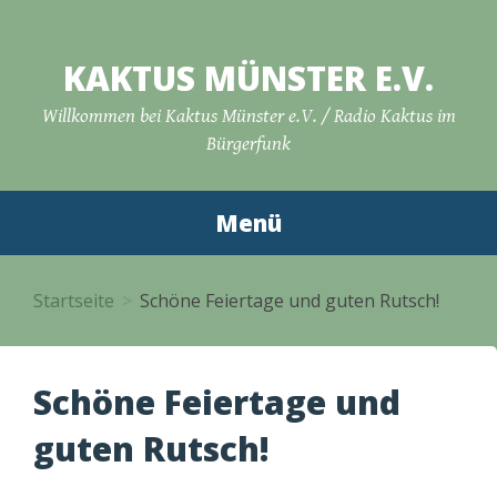
Zum
Inhalt
KAKTUS MÜNSTER E.V.
springen
Willkommen bei Kaktus Münster e.V. / Radio Kaktus im
Bürgerfunk
Menü
Startseite
Schöne Feiertage und guten Rutsch!
Schöne Feiertage und
guten Rutsch!