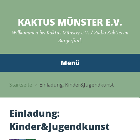
Zum
Inhalt
KAKTUS MÜNSTER E.V.
springen
Willkommen bei Kaktus Münster e.V. / Radio Kaktus im
Bürgerfunk
Menü
Startseite
Einladung: Kinder&Jugendkunst
Einladung:
Kinder&Jugendkunst