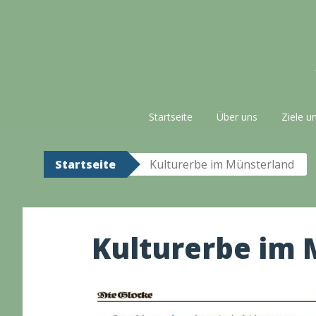
Zum
Inhalt
springen
Startseite
Über uns
Ziele u
Startseite
Kulturerbe im Münsterland
Kulturerbe im 