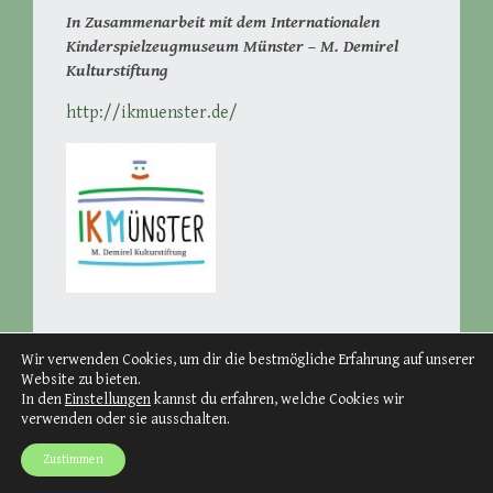
In Zusammenarbeit mit dem Internationalen
Kinderspielzeugmuseum Münster – M. Demirel
Kulturstiftung
http://ikmuenster.de/
Wir verwenden Cookies, um dir die bestmögliche Erfahrung auf unserer
Website zu bieten.
In den
Einstellungen
kannst du erfahren, welche Cookies wir
verwenden oder sie ausschalten.
Proudly powered by WordPress
Theme: Big Brother von
WordPress.com
.
Zustimmen