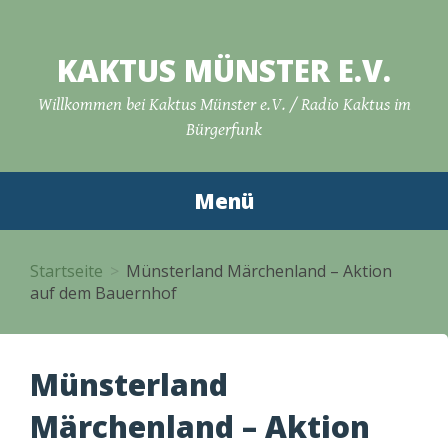
Zum
Inhalt
KAKTUS MÜNSTER E.V.
springen
Willkommen bei Kaktus Münster e.V. / Radio Kaktus im
Bürgerfunk
Menü
Startseite
Münsterland Märchenland – Aktion
auf dem Bauernhof
Münsterland
Märchenland – Aktion