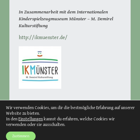
In Zusammenarbeit mit dem Internationalen
Kinderspielzeugmuseum Münster – M. Demirel
Kulturstiftung
http://ikmuenster.de/
Wir verwenden Cookies, um dir die bestmögliche Erfahrung auf unserer
Website zu bieten.
In den
Einstellungen
kannst du erfahren, welche Cookies wir
verwenden oder sie ausschalten.
Proudly powered by WordPress
Theme: Big Brother von
WordPress.com
.
Zustimmen