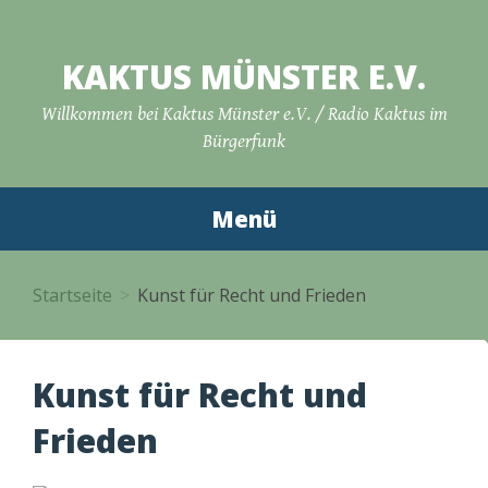
Zum
Inhalt
KAKTUS MÜNSTER E.V.
springen
Willkommen bei Kaktus Münster e.V. / Radio Kaktus im
Bürgerfunk
Menü
Startseite
Kunst für Recht und Frieden
Kunst für Recht und
Frieden