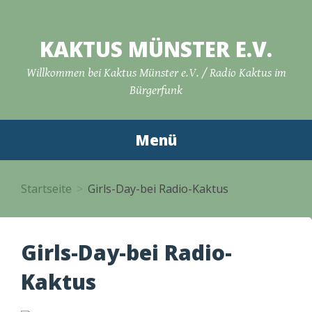
Zum
Inhalt
KAKTUS MÜNSTER E.V.
springen
Willkommen bei Kaktus Münster e.V. / Radio Kaktus im
Bürgerfunk
Menü
Startseite
Girls-Day-bei Radio-Kaktus
Girls-Day-bei Radio-
Kaktus