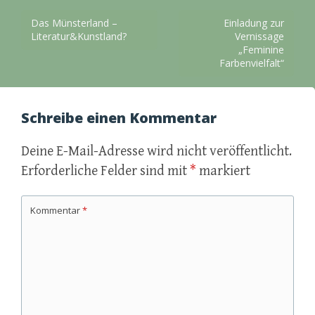
Beitragsnavigation
Das Münsterland –
Einladung zur
Literatur&Kunstland?
Vernissage
„Feminine
Farbenvielfalt“
Schreibe einen Kommentar
Deine E-Mail-Adresse wird nicht veröffentlicht.
Erforderliche Felder sind mit
*
markiert
Kommentar
*